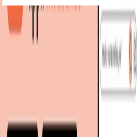
Meilleure offre
:
299,00 €
chez
Darty - Home & Garden
Voir l'offre
3 offres
à partir de 299,00 € - 349,00 €
prix total
Meilleur prix total
299,00 €
Vous économisez
50 €
grâce au comparateur meubles.fr 🎉
299,00 €
livraison gratuite
chez
Darty - Home & Garden
Voir l'offre
Vous économisez
50 €
grâce au comparateur meubles.fr 🎉
349,00 €
Livraison immédiate
349,00 €
livraison gratuite
Universdupro
chez
Kaufland Gardening &
Furniture
Voir l'offre
349,00 €
Retour à la catégorie
Livraison immédiate
349,00 €
livraison gratuite
chez
amazon
1 autre offre
Voir l'offre
Encore plus d’articles de ces enseignes
À découvrir sur meubles.fr
Bricolage
Outils
Boîtes à outils
moebel.de
Le leader européen de la comparaison de prix meubles et