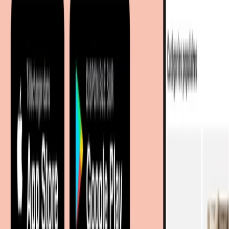
déco avec +100 millions de produits
À propos de nous
Sur meubles.fr
Qui sommes-nous?
Espace carrière
Contact
Sitemap
Plan du site à facettes
Découvrir
Marques
Boutiques partenaires
Magazine
Magasins à proximité
Coopération
Coopérations B2B
Partenariat Commercial
Marketing Regional numerique
Nos portails