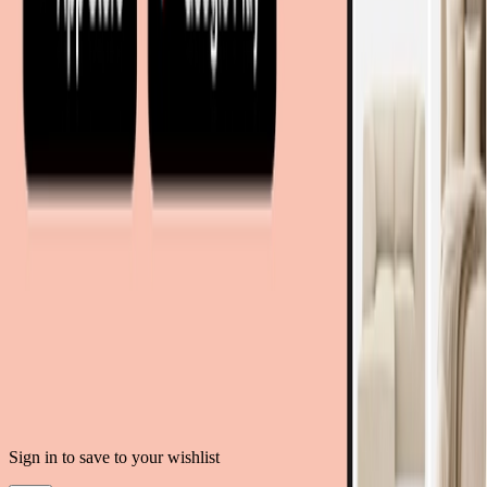
moebel.de - Allemagne
meubelo.nl - Pays-Bas
moebel24.at - Autriche
moebel24.ch - Suisse
mobi24.es - Espagne
living24.uk - Royaume-Uni
living24.pl - Pologne
mobi24.it - Italie
.
CGU
Confidentialité des données
Mentions légales
© Copyright 2026 meubles.fr est un service proposé par moebel.de
Einrichten & Wohnen GmbH
Sign in to save to your wishlist