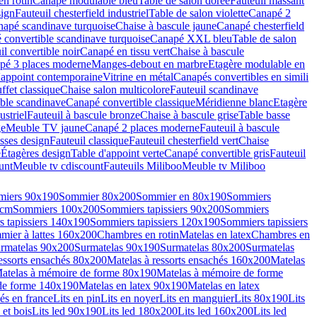
en rotin
Canapé modulable bleu
Table de salon dorée
Fauteuil massant
sign
Fauteuil chesterfield industriel
Table de salon violette
Canapé 2
apé scandinave turquoise
Chaise à bascule jaune
Canapé chesterfield
 convertible scandinave turquoise
Canapé XXL bleu
Table de salon
il convertible noir
Canapé en tissu vert
Chaise à bascule
pé 3 places moderne
Manges-debout en marbre
Etagère modulable en
'appoint contemporaine
Vitrine en métal
Canapés convertibles en simili
ffet classique
Chaise salon multicolore
Fauteuil scandinave
ble scandinave
Canapé convertible classique
Méridienne blanc
Etagère
striel
Fauteuil à bascule bronze
Chaise à bascule grise
Table basse
ge
Meuble TV jaune
Canapé 2 places moderne
Fauteuil à bascule
sses design
Fauteuil classique
Fauteuil chesterfield vert
Chaise
e
Étagères design
Table d'appoint verte
Canapé convertible gris
Fauteuil
unt
Meuble tv cdiscount
Fauteuils Miliboo
Meuble tv Miliboo
iers 90x190
Sommier 80x200
Sommier en 80x190
Sommiers
 cm
Sommiers 100x200
Sommiers tapissiers 90x200
Sommiers
 tapissiers 140x190
Sommiers tapissiers 120x190
Sommiers tapissiers
mier à lattes 160x200
Chambres en rotin
Matelas en latex
Chambres en
rmatelas 90x200
Surmatelas 90x190
Surmatelas 80x200
Surmatelas
ressorts ensachés 80x200
Matelas à ressorts ensachés 160x200
Matelas
atelas à mémoire de forme 80x190
Matelas à mémoire de forme
de forme 140x190
Matelas en latex 90x190
Matelas en latex
és en france
Lits en pin
Lits en noyer
Lits en manguier
Lits 80x190
Lits
 et bois
Lits led 90x190
Lits led 180x200
Lits led 160x200
Lits led