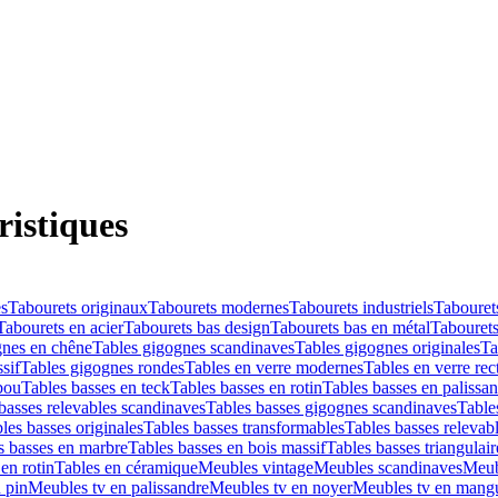
ristiques
es
Tabourets originaux
Tabourets modernes
Tabourets industriels
Tabouret
Tabourets en acier
Tabourets bas design
Tabourets bas en métal
Tabourets
gnes en chêne
Tables gigognes scandinaves
Tables gigognes originales
Ta
sif
Tables gigognes rondes
Tables en verre modernes
Tables en verre rec
bou
Tables basses en teck
Tables basses en rotin
Tables basses en palissa
basses relevables scandinaves
Tables basses gigognes scandinaves
Table
les basses originales
Tables basses transformables
Tables basses relevab
s basses en marbre
Tables basses en bois massif
Tables basses triangulair
en rotin
Tables en céramique
Meubles vintage
Meubles scandinaves
Meub
 pin
Meubles tv en palissandre
Meubles tv en noyer
Meubles tv en mang