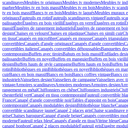
scandinaves
Meubles tv originaux
Meubles tv modernes
Meubles tv indu
marbre
Meubles tv en bois massif
Meubles tv en bois
Meubles tv scandi
tv en bois massif
Bancs tv en bois
Meubles tv laqués
Meubles muraux e
originaux
Fauteuils en rotin
Fauteuils scandinaves vintage
Fauteuils sc
palissandre
Étagères en bois vieilli
Étagères en verre
Étagères en rotin
É
massif
Étagères de rangement industriels
Étagères de rangement en boi
design
Chaises en velours
Chaises en plastique
Chaises en simili cuir
Ch
en tissu
Canapés en microfibre
Canapés en mousse
Canapés triangulair
convertibles
Canapés d'angle originaux
Canapés d'angle convertibles
Ca
convertibles italiens
Canapés convertibles déhoussables
Banquettes des
contemporains
Buffets avec tiroirs
Bahuts en bois massif
Enfilades desi
palissandre
Buffets en noyer
Buffets en manguier
Buffets en bois vieilli
design
Buffets hauts de style campagne
Buffets hauts en bois
Buffets ba
rotin
Bibliothèques en pin
Bibliothèques en noyer
Bibliothèques en ma
cuir
Bancs en bois massif
Bancs en bois
Bancs coffres vintage
Bancs cof
industriels
Vaisseliers design
Vaisseliers de campagne
Vaisseliers avec ti
vintage
Armoires scandinaves
Armoires modernes
Armoires design
Armo
rangement en métal
Chiffonniers en chêne
Chiffonniers industriels
Chif
chesterfield vert
Canapé en tissu contemporain
Fauteuil convertible bla
France
Canapé d'angle convertible noir
Tables d'appoint en bois
Canapé
contemporain
Canapés modulables design
Bibliothèque blanche
Canapé
convertible scandinave jaune
Canapé 2 places gris
Chaise scandinave 
grise
Chaises baroques
Canapé d'angle beige
Canapés convertibles mod
moderne
Fauteuil relax bleu
Canapés d'angle en tissu
Vitrine bleue
Cana
canapé bonbon
Canapé 2 places modulable
Fauteuil gris
Etagère modul