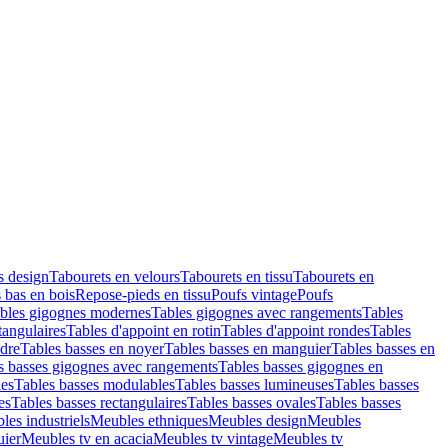
s design
Tabourets en velours
Tabourets en tissu
Tabourets en
 bas en bois
Repose-pieds en tissu
Poufs vintage
Poufs
bles gigognes modernes
Tables gigognes avec rangements
Tables
tangulaires
Tables d'appoint en rotin
Tables d'appoint rondes
Tables
ndre
Tables basses en noyer
Tables basses en manguier
Tables basses en
s basses gigognes avec rangements
Tables basses gigognes en
les
Tables basses modulables
Tables basses lumineuses
Tables basses
es
Tables basses rectangulaires
Tables basses ovales
Tables basses
les industriels
Meubles ethniques
Meubles design
Meubles
uier
Meubles tv en acacia
Meubles tv vintage
Meubles tv