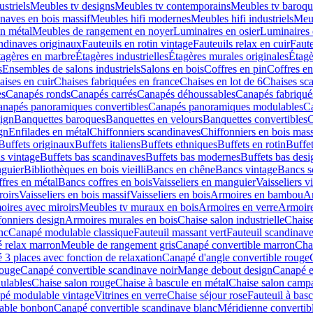
striels
Meubles tv designs
Meubles tv contemporains
Meubles tv baroqu
naves en bois massif
Meubles hifi modernes
Meubles hifi industriels
Meub
n métal
Meubles de rangement en noyer
Luminaires en osier
Luminaires 
andinaves originaux
Fauteuils en rotin vintage
Fauteuils relax en cuir
Faute
tagères en marbre
Étagères industrielles
Étagères murales originales
Étagè
s
Ensembles de salons industriels
Salons en bois
Coffres en pin
Coffres e
aises en cuir
Chaises fabriquées en france
Chaises en lot de 6
Chaises sc
es
Canapés ronds
Canapés carrés
Canapés déhoussables
Canapés fabriqué
napés panoramiques convertibles
Canapés panoramiques modulables
Ca
ign
Banquettes baroques
Banquettes en velours
Banquettes convertibles
C
gn
Enfilades en métal
Chiffonniers scandinaves
Chiffonniers en bois mass
Buffets originaux
Buffets italiens
Buffets ethniques
Buffets en rotin
Buffe
s vintage
Buffets bas scandinaves
Buffets bas modernes
Buffets bas desi
nguier
Bibliothèques en bois vieilli
Bancs en chêne
Bancs vintage
Bancs s
fres en métal
Bancs coffres en bois
Vaisseliers en manguier
Vaisseliers v
roirs
Vaisseliers en bois massif
Vaisseliers en bois
Armoires en bambou
Ar
ires avec miroirs
Meubles tv muraux en bois
Armoires en verre
Armoire
fonniers design
Armoires murales en bois
Chaise salon industrielle
Chaise
nc
Canapé modulable classique
Fauteuil massant vert
Fauteuil scandinave
 relax marron
Meuble de rangement gris
Canapé convertible marron
Cha
 3 places avec fonction de relaxation
Canapé d'angle convertible rouge
rouge
Canapé convertible scandinave noir
Mange debout design
Canapé en
ulables
Chaise salon rouge
Chaise à bascule en métal
Chaise salon camp
pé modulable vintage
Vitrines en verre
Chaise séjour rose
Fauteuil à basc
able bonbon
Canapé convertible scandinave blanc
Méridienne convertib