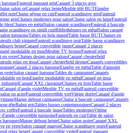
t baroque
Fauteuil massant gris
Canapé 3 places avec
haise salon or
Canapé relax beige
Meuble télé BUT
Etagère
ffet noir
Chaise séjour en cuir
Fauteuil scandinave gris
Fauteuil
enne gris
Chaises modernes pour salon
Chaise salon en laine
Fauteuil
le bleu
Chaises en métal
Salon canapé scandinave
Fauteuil à bascule
aise scandinave en simili cuir
Bibliothèques en métal
Salon canapé
salon turquoise
Tables en bois massif
Table basse BUT
Chaises en
teuils club vintage
Fauteuil scandinave noir
Table basse scandinave
ndinave beige
Canapé convertible jaune
Canapé 2 places
napé modulable en tissu
Meuble TV bronze
Fauteuil relax
t en verre
Chaises design pour salons
Canapé chesterfield
teuils relax en tissu
Canapé chesterfield design
Canapés convertibles
assique
Canapé 2 places baroque
Etagère en métal
Table d'appoint
on verte
Salon canapé baroque
Tables de campagne
Canapés
dulable en bois
Etagère modulable en métal
Canapé en tissu
 industriel
Canapé XXL classique
Chaises en bois
Table basse
r
Canapé d'angle violet
Meuble TV en métal
Fauteuil convertible
salon en acier
Fauteuil convertible vert
Vitrine dorée
Canapé d'angle
 vintage
Mange debout campagne
Chaise à bascule campagne
Canapés
ose-tête
Bahut gris
Tables basses contemporaines
Canapé 2 places
vec coffre
Fauteuil à bascule jaune
Tables modernes
Vitrine
d'angle convertible turquoise
Fauteuils en cuir
Table de salon
s baroques
Mange debout beige
Chaise salon noire
Canapé XXL
ve en verre
Salon canapé marron
Chaise scandinave noire
Fauteuil
euil relax beige
Canapé convertible violet
Fauteuil massant