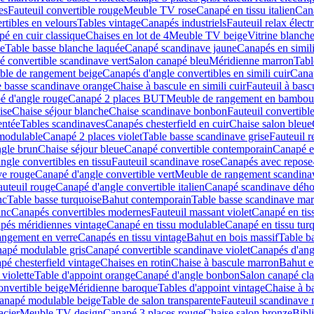
es
Fauteuil convertible rouge
Meuble TV rose
Canapé en tissu italien
Cana
rtibles en velours
Tables vintage
Canapés industriels
Fauteuil relax élect
é en cuir classique
Chaises en lot de 4
Meuble TV beige
Vitrine blanch
e
Table basse blanche laquée
Canapé scandinave jaune
Canapés en simili
 convertible scandinave vert
Salon canapé bleu
Méridienne marron
Tabl
le de rangement beige
Canapés d'angle convertibles en simili cuir
Cana
e basse scandinave orange
Chaise à bascule en simili cuir
Fauteuil à basc
é d'angle rouge
Canapé 2 places BUT
Meuble de rangement en bambou
ise
Chaise séjour blanche
Chaise scandinave bonbon
Fauteuil convertibl
entée
Tables scandinaves
Canapés chesterfield en cuir
Chaise salon bleue
modulable
Canapé 2 places violet
Table basse scandinave grise
Fauteuil r
gle brun
Chaise séjour bleue
Canapé convertible contemporain
Canapé e
ngle convertibles en tissu
Fauteuil scandinave rose
Canapés avec repose-
ve rouge
Canapé d'angle convertible vert
Meuble de rangement scandina
auteuil rouge
Canapé d'angle convertible italien
Canapé scandinave dého
nc
Table basse turquoise
Bahut contemporain
Table basse scandinave ma
anc
Canapés convertibles modernes
Fauteuil massant violet
Canapé en tis
pés méridiennes vintage
Canapé en tissu modulable
Canapé en tissu tur
angement en verre
Canapés en tissu vintage
Bahut en bois massif
Table ba
apé modulable gris
Canapé convertible scandinave violet
Canapés d'angl
pé chesterfield vintage
Chaises en rotin
Chaise à bascule marron
Bahut e
violette
Table d'appoint orange
Canapé d'angle bonbon
Salon canapé cla
onvertible beige
Méridienne baroque
Tables d'appoint vintage
Chaise à b
anapé modulable beige
Table de salon transparente
Fauteuil scandinave 
acier
Meuble TV design
Canapé 3 places rouge
Chaise salon bronze
Bibl