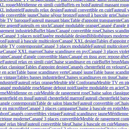
XL rouge
Méridienne en simili cuir
Buffets en bois
Fauteuil massant roug
L industriel
Fauteuils relax design
Fauteuil convertible en cuir
Fauteuil v
le convertible jaune
Chaise séjour bronze
Fauteuil à bascule gris
Chaises
ble TV baroque
Fauteuil massant blanc
Table d'appoint transparente
Can
ère argent
Fauteuils en stock
Canapé modulable orange
Canapé d'angle it
gement industriels
Buffet blanc
Canapé convertible rose
Chaises scandin
ge
Canapé 3 places noir
Etagère modulable design
Bibliothèques moderne
ron
Fauteuil à bascule multicolore
Canapé XXL design
Tables d'appoint
uble TV contemporain
Canapé 3 places modulable
Fauteuil multicolore
se
Canapé XXL marron
Chaise scandinave en pvc
Canapé 3 places viole
raine
Canapé d'angle convertible blanc
Canapé en tissu avec repose-tête
te
Fauteuil relax en simili cuir
Chaise scandinave en cuir
Buffet brun
Mang
relax classique
Tables d'appoint design
Canapés chesterfield en velours
Ca
e en acier
Table basse scandinave verte
Canapé jaune
Table basse scandi
e vintage
Tables basses industrielles
Chaises scandinaves en tissu
Chaise
ndustriel
Fauteuil relax orange
Meuble télé Conforama
Meuble TV en pier
anapé modulable rose
Mange debout noir
Etagère modulable en acier
Ch
erne
Méridienne en cuir
Meuble de rangement rose
Chaise salon classiqu
sterfield en tissu
Fauteuil chesterfield marron
Fauteuil chesterfield bar
'angle contemporain
Table de salon blanche
Fauteuil convertible or
Chais
r en microfibre
Canapé 3 places campagne
Chaise à bascule en rotin
Meu
nbon
Canapés convertibles vintage
Fauteuil scandinave jaune
Méridienne
ectrique moderne
Canapé 3 places convertible
Meuble de rangement con
pé relax bleu
Fauteuil convertible bleu
Chaise à bascule en cuir
Manges-