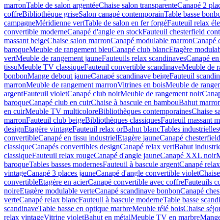
marron
Table de salon argentée
Chaise salon transparente
Canapé 2 pla
coffre
Bibliothèque grise
Salon canapé contemporain
Table basse bonb
campagne
Méridienne vert
Table de salon en fer forgé
Fauteuil relax él
convertible moderne
Canapé d'angle en stock
Fauteuil chesterfield co
massant beige
Chaise salon marron
Canapé modulable marron
Canapé d
baroque
Meuble de rangement bleu
Canapé club blanc
Etagère modulab
vert
Meuble de rangement jaune
Fauteuils relax scandinaves
Canapé en 
tissu
Meuble TV classique
Fauteuil convertible scandinave
Meuble de r
bonbon
Mange debout jaune
Canapé scandinave beige
Fauteuil scandin
marron
Meuble de rangement marron
Vitrines en bois
Meuble de rangem
argent
Fauteuil violet
Canapé club noir
Meuble de rangement noir
Canap
baroque
Canapé club en cuir
Chaise à bascule en bambou
Bahut marro
en cuir
Meuble TV multicolore
Bibliothèques contemporaines
Chaise s
marron
Fauteuil club beige
Bibliothèques classiques
Fauteuil massant m
design
Etagère vintage
Fauteuil relax or
Bahut blanc
Tables industrielles
convertible
Canapé en tissu industriel
Etagère jaune
Canapé chesterfiel
classique
Canapés convertibles design
Canapé relax vert
Bahut industri
classique
Fauteuil relax rouge
Canapé d'angle jaune
Canapé XXL noir
M
baroque
Tables basses modernes
Fauteuil à bascule argent
Canapé rela
vintage
Canapé 3 places jaune
Canapé d'angle convertible violet
Chaise
convertible
Etagère en acier
Canapé convertible avec coffre
Fauteuils 
noire
Etagère modulable verte
Canapé scandinave bonbon
Canapé chest
verte
Canapé relax blanc
Fauteuil à bascule moderne
Table basse scand
scandinave
Table basse en optique marbre
Meuble télé bois
Chaise séjo
relax vintage
Vitrine violet
Bahut en métal
Meuble TV en marbre
Mange