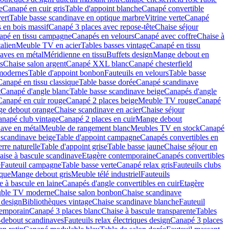
e
Canapé en cuir gris
Table d'appoint blanche
Canapé convertible
ert
Table basse scandinave en optique marbre
Vitrine verte
Canapé
 en bois massif
Canapé 3 places avec repose-tête
Chaise séjour
apé en tissu campagne
Canapés en velours
Canapé avec coffre
Chaise à
alien
Meuble TV en acier
Tables basses vintage
Canapé en tissu
aves en métal
Méridienne en tissu
Buffets design
Mange debout en
s
Chaise salon argent
Canapé XXL blanc
Canapé chesterfield
 modernes
Table d'appoint bonbon
Fauteuils en velours
Table basse
Canapé en tissu classique
Table basse dorée
Canapé scandinave
t
Canapé d'angle blanc
Table basse scandinave beige
Canapés d'angle
Canapé en cuir rouge
Canapé 2 places beige
Meuble TV rouge
Canapé
e debout orange
Chaise scandinave en acier
Chaise séjour
napé club vintage
Canapé 2 places en cuir
Mange debout
nave en métal
Meuble de rangement blanc
Meubles TV en stock
Canapé
 scandinave beige
Table d'appoint campagne
Canapés convertibles en
re naturelle
Table d'appoint grise
Table basse jaune
Chaise séjour en
aise à bascule scandinave
Etagère contemporaine
Canapés convertibles
e
Fauteuil campagne
Table basse verte
Canapé relax gris
Fauteuils clubs
oque
Mange debout gris
Meuble télé industriel
Fauteuils
e à bascule en laine
Canapés d'angle convertibles en cuir
Etagère
ble TV moderne
Chaise salon bonbon
Chaise scandinave
 design
Bibliothèques vintage
Chaise scandinave blanche
Fauteuil
temporain
Canapé 3 places blanc
Chaise à bascule transparente
Tables
debout scandinaves
Fauteuils relax électriques design
Canapé 3 places