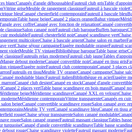
ces blanc
Canapés d'angle déhoussables
Fauteuil club gris
Table d'appoin
on
Vitrine grise
Meuble de rangement classique
Fauteuil à bascule violet
C
ectrique bleu
Canapé chesterfield contemporain
Fauteuil à bascule bleu
Bu
ntemporain
Table basse beige
Canapé 2 places orange
Bahut vintage
Méridi
'angle avec coffre
Canapé avec fonction de relaxation
Canapé convertib
le classique
Salon canapé noir
Fauteuil club baroque
Buffets baroques
Ch
cuir modulable
Fauteuil chesterfield noir
Canapé scandinave vert
Chaise 
angement multicolore
Chaise à bascule argent
Chaise salon en marbre
Fau
ave vert
Chaise séjour campagne
Etagère modulable orange
Fauteuil sca
ent violet
Meuble TV vintage
Bibliothèque baroque
Table basse grise
Ca
é classique
Fauteuils relax modernes
Fauteuil club jaune
Tables d'appoin
n
Mange debout moderne
Canapé convertible noir
Canapé en tissu gris
Fau
alon vintage
Etagère noire
Fauteuil club contemporain
Canapé 3 places cl
arron
Fauteuils en tissu
Meuble TV orange
Canapé campagne
Chaise sal
Canapé modulable blanc
Fauteuil italien
Bibliothèque en acier
Etagère mo
d marron
Canapé club design
Canapé en stock
Canapé d'angle convertible
el
Canapé 2 places vert
Table basse scandinave en bois massif
Canapé noi
éridienne beige
Méridienne scandinave
Canapé XXL en velours
Chaise 
x moderne
Méridienne contemporain
Vitrine transparente
Canapés en cuir
 salon beige
Canapé convertible scandinave rouge
Salon canapé avec rep
contemporains
Meuble TV vert
Canapé scandinave bleu
Canapé en tissu a
erfield rouge
Chaise séjour transparente
Salon canapé modulable
Canapé 
inave rouge
Salon canapé orange
Fauteuil massant classique
Tables basse
ur turquoise
Canapé d'angle convertible scandinave
Table basse scandina
 debout rouge
Chaise scandinave violette
Fauteuil massant moderne
Faut