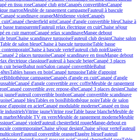
pé en tissu rose
Canapé club gris
Canapés convertibles
Canapé
rique marron
Meuble de rangement campagne
Fauteuil à bascule
e
Canapé scandinave orange
Méridienne violet
Canapés
 cuir
Canapé chesterfield gris
Canapé d'angle convertible bleu
Chaise à
e basse transparente
Fauteuil relax électrique en cuir
Chaise séjour
pé en cuir marron
Canapé relax scandinave
Mange debout
ule brun
Chaise scandinave turquoise
Fauteuil club design
Chaise salon
Table de salon bleue
Chaise à bascule turquoise
Table basse
e contemporain
Chaise à bascule verte
Fauteuil club noir
Etagère
Canapé 2 places turquoise
Canapé scandinave en tissu
Mange debout
elax électrique classique
Fauteuil à bascule beige
Canapé 3 places
n cuir beige
Bahut noir
Salon canapé convertible
Bahut
têtes
Tables basses en bois
Canapé turquoise
Table d'appoint
ve
Bibliothèque campagne
Canapés d'angle en cuir
Canapé d'angle
ussable
Canapé d'angle convertible avec coffre
Meuble de rangement
rron
Canapé convertible avec repose-tête
Canapé 3 places design
Chaise
su jaune
Fauteuil convertible bonbon
Canapé convertible scandinave
quoise
Canapé bleu
Tables en bois
Bibliothèque noire
Table de salon
sse d'appoint en acier
Canapé modulable moderne
Canapé en tissu
e industriels
Vitrine jaune
Vitrine rose
Table basse blanche
Meuble de
n marbre
Meuble TV en verre
Meuble de rangement moderne
Meuble
ssique
Canapé violet
Fauteuil chesterfield rouge
Mange-debout en
ascule contemporaine
Chaise séjour design
Chaise séjour verte
Fauteuil
multicolore
Fauteuil convertible orange
Etagère bleue
Fauteuil
iothèques design
Fauteuil massant noir
Canapé chesterfield rose
Table