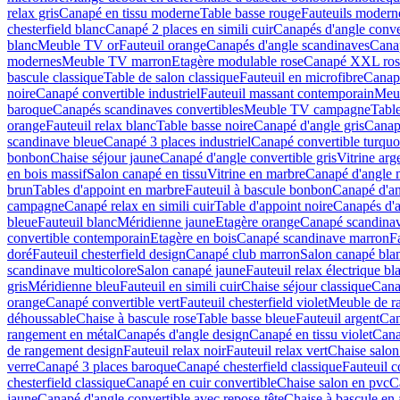
relax gris
Canapé en tissu moderne
Table basse rouge
Fauteuils modern
chesterfield blanc
Canapé 2 places en simili cuir
Canapés d'angle conve
blanc
Meuble TV or
Fauteuil orange
Canapés d'angle scandinaves
Canap
modernes
Meuble TV marron
Etagère modulable rose
Canapé XXL ros
bascule classique
Table de salon classique
Fauteuil en microfibre
Canapé
noire
Canapé convertible industriel
Fauteuil massant contemporain
Meub
baroque
Canapés scandinaves convertibles
Meuble TV campagne
Tabl
orange
Fauteuil relax blanc
Table basse noire
Canapé d'angle gris
Canap
scandinave bleue
Canapé 3 places industriel
Canapé convertible turquo
bonbon
Chaise séjour jaune
Canapé d'angle convertible gris
Vitrine arg
en bois massif
Salon canapé en tissu
Vitrine en marbre
Canapé d'angle 
brun
Tables d'appoint en marbre
Fauteuil à bascule bonbon
Canapé d'an
campagne
Canapé relax en simili cuir
Table d'appoint noire
Canapés d'a
bleue
Fauteuil blanc
Méridienne jaune
Etagère orange
Canapé scandina
convertible contemporain
Etagère en bois
Canapé scandinave marron
F
doré
Fauteuil chesterfield design
Canapé club marron
Salon canapé bla
scandinave multicolore
Salon canapé jaune
Fauteuil relax électrique bl
gris
Méridienne bleu
Fauteuil en simili cuir
Chaise séjour classique
Cana
orange
Canapé convertible vert
Fauteuil chesterfield violet
Meuble de r
déhoussable
Chaise à bascule rose
Table basse bleue
Fauteuil argent
Can
rangement en métal
Canapés d'angle design
Canapé en tissu violet
Cana
de rangement design
Fauteuil relax noir
Fauteuil relax vert
Chaise salon 
verre
Canapé 3 places baroque
Canapé chesterfield classique
Fauteuil c
chesterfield classique
Canapé en cuir convertible
Chaise salon en pvc
C
jaune
Canapé d'angle convertible avec repose-tête
Chaise à bascule en 