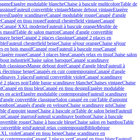
pagne
Etagère modulable blanche
Chaise à bascule multicolore
Table de
assique
Fauteuil convertible vintage
Mange debout vintage
Etagère
aves
Etagère scandinave
Canapé modulable rouge
Canapé d'angle
e
Canapé en tissu rouge
Fauteuil chesterfield vintage
Canapé
e
Canapé XXL moderne
Fauteuil à bascule orange
Meuble de
s massif
Table de salon marron
Canapé d'angle convertible
inave beige
Canapé 2 places classique
Canapé 2 places en
ble
Fauteuil chesterfield beige
Chaise séjour orange
Chaise séjour
es en bois massif
Canapé rose
Fauteuil à bascule rose
Canapé
Etagère rouge
Canapé 3 places bleu
Canapés relax en tissu
Chaise salon
out industriel
Chaise salon baroque
Canapé scandinave
club classiques
Mange debout doré
Canapé d'angle bleu
Fauteuil à
x électrique beige
Canapés en cuir contemporains
Canapé d'angle
dinaves 3 places
Fauteuil convertible violet
Canapé scandinave
 2 places noir
Table basse scandinave blanche
Chaises vintage
Chaise
t
Canapé en tissu bleu
Canapé en tissu design
Etagère modulable
es en acier
Etagère modulable contemporaine
Fauteuil scandinave
'angle convertible classique
Salon canapé en cuir
Table d'appoint
 bonbon
Canapés d'angle en velours
Chaise scandinave gris
Chaise
ble d'appoint jaune
Chaise à bascule or
Table de salon beige
Fauteuil
ron
Canapé marron
Fauteuil scandinave bonbon
Chaise à bascule
nvertible rouge
Chaise à bascule bleue
Chaise salon en bambou
Table
convertible gris
Fauteuil relax contemporain
Bibliothèque
XL violet
Canapé en tissu beige
Chaise scandinave en
ique contemporain
Canapé 3 places vert
Canapé en tissu blanc
Fauteuil