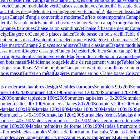
euil chesterfield campagne
Canapé 3 places contemporain
Chaise salon 
 verte
Canapé modulable vert
Chaises scandinaves
Fauteuil à bascule de
lanc
Tables design
Meuble de rangement vert
Canapé 2 places en tissu
Can
 gris
Canapé d'angle convertible moderne
Buffets contemporains
Canapé
teuil à bascule noir
Fauteuil à bascule vintage
Salon canapé rouge
Fauteu
Canapés baroques
Chaise salon scandinave
Chaise à bascule design
Cana
eige
Etagère or
Canapé 3 places italien
Table basse en bois vieilli
Table d
nt en bois massif
Fauteuil relax électrique gris
Etagère en bois massif
Bu
gère marron
Canapé 2 places scandinave
Bahut classique
Etagère modula
asse marron
Etagère classique
Fauteuil chesterfield bleu
Salon canapé indu
ub rouge
Fauteuil scandinave violet
Etagère industrielle
Salon canapé bei
en bois massif
Méridienne rouge
Meuble de rangement vintage
Tables ba
ctrique scandinave
Vitrine bonbon
Canapé convertible scandinave orang
 bois massif
Buffet en métal
Étagères murales en bois
Table basse Cdisco
its modernes
Chambres design
Meubles baroques
Sommiers 90x200
Somm
mier 140x200
Sommier 140x190
Sommiers 120x200
Sommier 120x190
0x200
Sommier tapissiers 160x200
Sommiers tapissiers 140x200
Sommiers
mmier à lattes 90x190
Sommiers à lattes 80x200
Sommiers 200x200
Som
Matelas 160x190
Matelas 120x190
Matelas 100x200
Matelas 100x190
Su
0
Surmatelas 140x190
Surmatelas 120x200
Surmatelas fermes
Matelas à 
mousse 140x190
Matelas en mousse 120x190
Matelas en mousse ferme
M
forme 160x200
Matelas mémoires de forme 160x190
Matelas à mémoire 
ès fermes
Matelas souples
Matelas de fabrication française
Matelas fabriqu
 simples avec rangements
Lits mezzanines avec rangements
Lits en métal