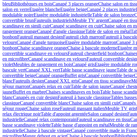
bleu
Bibliothèques en bois
Canapé 3 places orange
Chaise salon en tiss
salon en verre
Etagère blanche
Etagère beige
Canapé 2 places industriel
modulable noire
Etagère modulable industrielle
Table de salon bronze
C
convertible brun
Fauteuils industriels
Meuble TV argent
Canapé en tiss
scandinave en simili cuir
Canapé scandinave en cuir
Chaise salon en m
rangement orange
Canapé d'angle classique
Table de salon en métal
Tab
bonbon
Fauteuil massant design
Fauteuil club marron
Fauteuil à bascu
velours
Canapé d'angle turquoise
Etagère modulable marron
Canapé 3 
bonbon
Chaise scandinave orange
Chaise à bascule moderne
Etagère m
convertible scandinave en velours
Fauteuil chesterfield bonbon
Chaise
en microfibre
Canapé scandinave en velours
Fauteuil convertible desig
violet
Meubles de rangement en bois
Canapé gris
Etagère modulable ro
bascule vert
Canapé XXL vert
Table basse scandinave jaune
Table de s
convertible beige
Canapé orange
Buffet gris
Canapé convertible beige
C
blanc
Fauteuils design
Canapé XXL gris
Canapé en tissu scandinave
Mé
séjour marron
Canapés relax en cuir
Table de salon jaune
Canapé chester
jaune
Buffet en marbre
Chaises scandinaves en bois
Table basse scandi
blanc
Canapés en cuir design
Fauteuil à bascule classique
Tables basse
classique
Canapé convertible blanc
Chaise salon en simili cuir
Canapés i
séjour rouge
Chaise salon rose
Fauteuil massant italien
Meuble TV gris
relax électrique noir
Table d'appoint argentée
Salon canapé design
Faute
industrielle
Canapé relax contemporain
Fauteuil scandinave en tissu
Can
basse scandinave violette
Table basse d'appoint en métal
Meuble de ra
industrielle
Chaise à bascule vintage
Canapé convertible made in Fran
microfibre
Mange debout en acier
Chaise à bascule bonbon
Bibliothèq