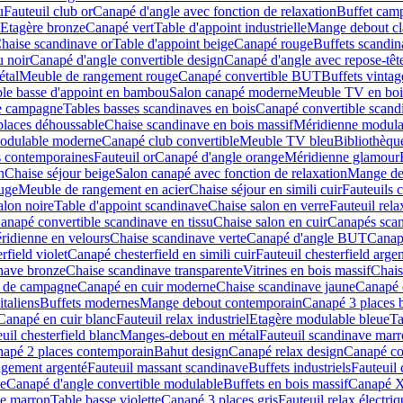
u
Fauteuil club or
Canapé d'angle avec fonction de relaxation
Buffet cam
Etagère bronze
Canapé vert
Table d'appoint industrielle
Mange debout cl
haise scandinave or
Table d'appoint beige
Canapé rouge
Buffets scandin
u noir
Canapé d'angle convertible design
Canapé d'angle avec repose-têt
étal
Meuble de rangement rouge
Canapé convertible BUT
Buffets vintag
le basse d'appoint en bambou
Salon canapé moderne
Meuble TV en boi
le campagne
Tables basses scandinaves en bois
Canapé convertible scand
places déhoussable
Chaise scandinave en bois massif
Méridienne modula
odulable moderne
Canapé club convertible
Meuble TV bleu
Bibliothèqu
s contemporaines
Fauteuil or
Canapé d'angle orange
Méridienne glamour
n
Chaise séjour beige
Salon canapé avec fonction de relaxation
Mange deb
uge
Meuble de rangement en acier
Chaise séjour en simili cuir
Fauteuils 
alon noire
Table d'appoint scandinave
Chaise salon en verre
Fauteuil rela
anapé convertible scandinave en tissu
Chaise salon en cuir
Canapés scan
ridienne en velours
Chaise scandinave verte
Canapé d'angle BUT
Canapé
field violet
Canapé chesterfield en simili cuir
Fauteuil chesterfield argen
nave bronze
Chaise scandinave transparente
Vitrines en bois massif
Chais
s de campagne
Canapé en cuir moderne
Chaise scandinave jaune
Canapé d
taliens
Buffets modernes
Mange debout contemporain
Canapé 3 places
Canapé en cuir blanc
Fauteuil relax industriel
Etagère modulable bleue
Ta
uil chesterfield blanc
Manges-debout en métal
Fauteuil scandinave mar
apé 2 places contemporain
Bahut design
Canapé relax design
Canapé co
ngement argenté
Fauteuil massant scandinave
Buffets industriels
Fauteuil 
ce
Canapé d'angle convertible modulable
Buffets en bois massif
Canapé X
ue marron
Table basse violette
Canapé 3 places gris
Fauteuil relax électr