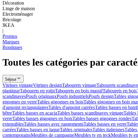
Décoration
Linge de maison
Electroménager
Bricolage
IKEA
|
Promos
Marques
Boutiques
Toutes les catégories par caracté
Séjour
Vitrines vintage
Vitrines design
Tabourets vintage
Tabourets scandinav
plastique
Tabourets en rotin
Tabourets en bois massif
Tabourets en bois
scandinaves
Poufs originaux
Poufs industriels
Poufs design
Tables gigo
gigognes en verre
Tables gigognes en bois
Tables gigognes en bois mas
d'appoint rectangulaires
Tables d'appoint carrées
Tables basses en bam
hêtre
Tables basses en acacia
Tables basses scandinaves vintage
Tables 
verre
Tables basses gigognes en bois
Tables basses gigognes rondes
Tab
extensibles
Tables basses avec rangements
Tables basses en verre
Table
carrées
Tables basses en laque
Tables originales
Tables italiennes
Tables 
contemporains
Meubles de campagne
Meubles tv en teck
Meubles tv en