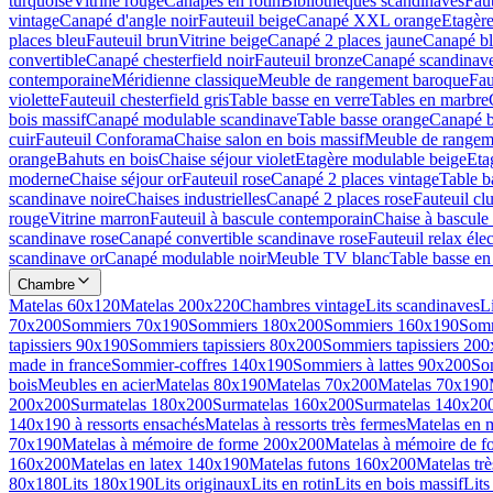
turquoise
Vitrine rouge
Canapés en rotin
Bibliothèques scandinaves
Faut
vintage
Canapé d'angle noir
Fauteuil beige
Canapé XXL orange
Etagère
places bleu
Fauteuil brun
Vitrine beige
Canapé 2 places jaune
Canapé b
convertible
Canapé chesterfield noir
Fauteuil bronze
Canapé scandinave
contemporaine
Méridienne classique
Meuble de rangement baroque
Fau
violette
Fauteuil chesterfield gris
Table basse en verre
Tables en marbre
bois massif
Canapé modulable scandinave
Table basse orange
Canapé b
cuir
Fauteuil Conforama
Chaise salon en bois massif
Meuble de rangeme
orange
Bahuts en bois
Chaise séjour violet
Etagère modulable beige
Eta
moderne
Chaise séjour or
Fauteuil rose
Canapé 2 places vintage
Table b
scandinave noire
Chaises industrielles
Canapé 2 places rose
Fauteuil cl
rouge
Vitrine marron
Fauteuil à bascule contemporain
Chaise à bascule 
scandinave rose
Canapé convertible scandinave rose
Fauteuil relax éle
scandinave or
Canapé modulable noir
Meuble TV blanc
Table basse en
Chambre
Matelas 60x120
Matelas 200x220
Chambres vintage
Lits scandinaves
L
70x200
Sommiers 70x190
Sommiers 180x200
Sommiers 160x190
Som
tapissiers 90x190
Sommiers tapissiers 80x200
Sommiers tapissiers 20
made in france
Sommier-coffres 140x190
Sommiers à lattes 90x200
So
bois
Meubles en acier
Matelas 80x190
Matelas 70x200
Matelas 70x190
200x200
Surmatelas 180x200
Surmatelas 160x200
Surmatelas 140x20
140x190 à ressorts ensachés
Matelas à ressorts très fermes
Matelas en 
70x190
Matelas à mémoire de forme 200x200
Matelas à mémoire de 
160x200
Matelas en latex 140x190
Matelas futons 160x200
Matelas tr
80x180
Lits 180x190
Lits originaux
Lits en rotin
Lits en bois massif
Lits