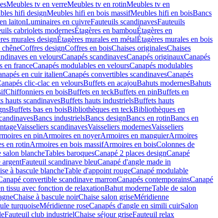
es
Meubles tv en verre
Meubles tv en rotin
Meubles tv en
les hifi design
Meubles hifi en bois massif
Meubles hifi en bois
Bancs
en laiton
Luminaires en cuivre
Fauteuils scandinaves
Fauteuils
uils cabriolets modernes
Étagères en bambou
Étagères en
res murales design
Étagères murales en métal
Étagères murales en bois
n chêne
Coffres design
Coffres en bois
Chaises originales
Chaises
andinaves en velours
Canapés scandinaves
Canapés originaux
Canapés
s en france
Canapés modulables en velours
Canapés modulables
napés en cuir italien
Canapés convertibles scandinaves
Canapés
anapés clic-clac en velours
Buffets en acajou
Bahuts modernes
Bahuts
if
Chiffonniers en bois
Buffets en teck
Buffets en pin
Buffets en
ts hauts scandinaves
Buffets hauts industriels
Buffets hauts
gns
Buffets bas en bois
Bibliothèques en teck
Bibliothèques en
candinaves
Bancs industriels
Bancs design
Bancs en rotin
Bancs en
intage
Vaisseliers scandinaves
Vaisseliers modernes
Vaisseliers
moires en pin
Armoires en noyer
Armoires en manguier
Armoires
s en rotin
Armoires en bois massif
Armoires en bois
Colonnes de
 salon blanche
Tables baroques
Canapé 2 places design
Canapé
 argent
Fauteuil scandinave bleu
Canapé d'angle made in
ise à bascule blanche
Table d'appoint rouge
Canapé modulable
Canapé convertible scandinave marron
Canapés contemporains
Canapé
 tissu avec fonction de relaxation
Bahut moderne
Table de salon
agne
Chaise à bascule noir
Chaise salon grise
Méridienne
ule turquoise
Méridienne rose
Canapés d'angle en simili cuir
Salon
le
Fauteuil club industriel
Chaise séjour grise
Fauteuil relax