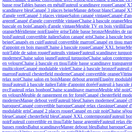
basse rose
Tables basses en métal
Fauteuil scandinave rouge
Canapé X
scandinave bleu
Canapé 3 places beige
Mange debout blanc
Canapé XX
d'angle vert
Canapé 3 places vintage
Salon canapé vintage
Canapé d'ang
argent
Canapé d'angle convertible vintage
Chaise à bascule orange
Meu
bascule en bois
Canapés d'angle vintage
Meuble TV en bois vieilli
Etag
orange
Méridienne noir
Etagère grise
Table basse bronze
Meubles de ran
bois
Fauteuil convertible italien
Salon canapé gris
Chaise à bascule bei
beige
Canapés en cuir
Fauteuil convertible marron
Canapé en tissu mar
d'appoint en bois massif
Chaise à bascule rouge
Canapé XXL beige
Me
noir
Table de salon rouge
Fauteuils vintage
Fauteuil scandinave turquoi
modernes
Chaise salon jaune
Fauteuil turquoise
Chaise salon contempo
en velours
Chaise à bascule en tissu
Table basse scandinave transparen
multicolore
Canapé modulable violet
Chaise à bascule bronze
Fauteuil 
marron
Fauteuil chesterfield moderne
Canapé convertible orange
Vitrin
relax noir
Chaise salon en bois
Mange debout argenté
Etagère modulabl
tissu
Fauteuil à bascule italien
Table d'appoint dorée
Fauteuil à bascule i
pvc
Fauteuil relax bonbon
Chaise scandinave marron
Meuble télé noir
C
en velours
Meuble de rangement en fer forgé
Canapé chesterfield mod
modernes
Mange debout vert
Fauteuil bleu
Chaises modernes
Canapé che
baroques
Canapé convertible baroque
Canapé relax classique
Canapé d
modulable gris
Canapé 2 places rouge
Canapé en cuir noir
Chaise séjou
bleue
Canapé chesterfield bleu
Canapé XXL contemporain
Fauteuil bo
noir
Fauteuil convertible en tissu
Table basse argentée
Fauteuil relax él
basses rondes
Bahut scandinave
Mange debout bleu
Bahut baroque
Cana