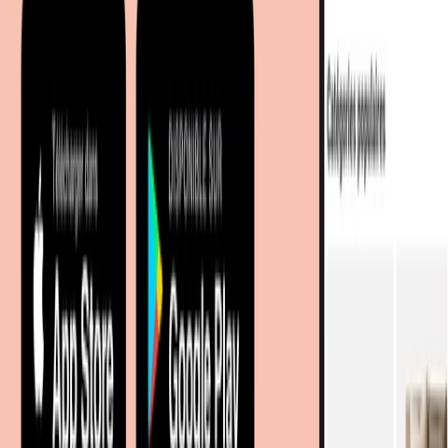
déco avec +100 millions de produits
À propos de nous
Sur meubles.fr
Qui sommes-nous?
Espace carrière
Contact
Sitemap
Plan du site à facettes
Découvrir
Marques
Boutiques partenaires
Magazine
Magasins à proximité
Coopération
Coopérations B2B
Partenariat Commercial
Marketing Regional numerique
Nos portails