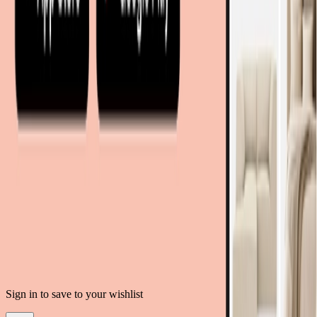
moebel.de - Allemagne
meubelo.nl - Pays-Bas
moebel24.at - Autriche
moebel24.ch - Suisse
mobi24.es - Espagne
living24.uk - Royaume-Uni
living24.pl - Pologne
mobi24.it - Italie
.
CGU
Confidentialité des données
Mentions légales
© Copyright 2026 meubles.fr est un service proposé par moebel.de
Einrichten & Wohnen GmbH
Sign in to save to your wishlist