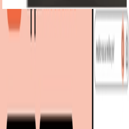
Meilleure offre
:
608,81 €
chez
Rakuten
Voir l'offre
3 offres
à partir de 608,81 € - 799,99 €
prix total
Meilleur prix total
608,81 €
Livraison immédiate
Vous économisez
192 €
grâce au comparateur
meubles.fr 🎉
608,81 €
livraison gratuite
chez
Rakuten
Voir l'offre
Vous économisez
192 €
grâce au comparateur meubles.fr 🎉
636,49 €
636,49 €
livraison gratuite
chez
Fnac
Voir l'offre
799,99 €
Retour à la catégorie
Livraison immédiate
799,99 €
livraison gratuite
chez
BUT
1 autre offre
Voir l'offre
Encore plus d’articles de ces enseignes
À découvrir sur meubles.fr
Caves à vin
moebel.de
Le leader européen de la comparaison de prix meubles et