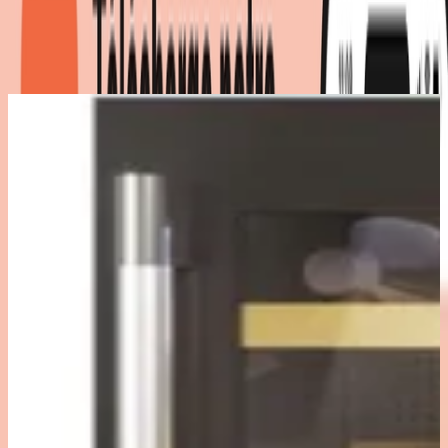
Détails du produit
|
(
1
)