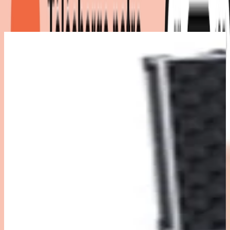
Détails du produit
|
Couleur
:
noir