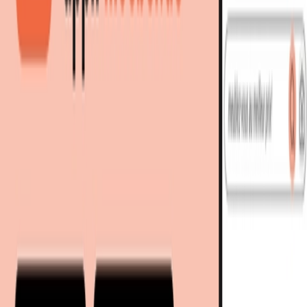
Meilleure offre
:
91,81 €
chez
Mondoffice
Voir l'offre
2 offres
à partir de 91,81 € - 105,73 €
prix total
Meilleur prix total, remise incl.
91,81 €
Livraison immédiate
Vous économisez
14 €
grâce au comparateur
meubles.fr 🎉
77,49 €
Livraison et
incl.
chez
Mondoffice
remise
Voir l'offre
Vous économisez
14 €
grâce au comparateur meubles.fr 🎉
105,73 €
Livraison immédiate
105,73 €
livraison gratuite
VaVaDo
chez
Kaufland Gardening &
Furniture
Voir l'offre
Retour à la catégorie
Encore plus d’articles de ces enseignes
À découvrir sur meubles.fr
Bricolage
Outils
Boîtes à outils
moebel.de
Le leader européen de la comparaison de prix meubles et
déco avec +100 millions de produits
À propos de nous