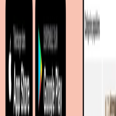
Sur meubles.fr
Qui sommes-nous?
Espace carrière
Contact
Sitemap
Plan du site à facettes
Découvrir
Marques
Boutiques partenaires
Magazine
Magasins à proximité
Coopération
Coopérations B2B
Partenariat Commercial
Marketing Regional numerique
Nos portails