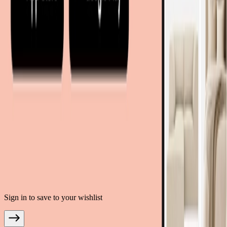
moebel.de - Allemagne
meubelo.nl - Pays-Bas
moebel24.at - Autriche
moebel24.ch - Suisse
mobi24.es - Espagne
living24.uk - Royaume-Uni
living24.pl - Pologne
mobi24.it - Italie
.
CGU
Confidentialité des données
Mentions légales
© Copyright 2026 meubles.fr est un service proposé par moebel.de
Einrichten & Wohnen GmbH
Sign in to save to your wishlist