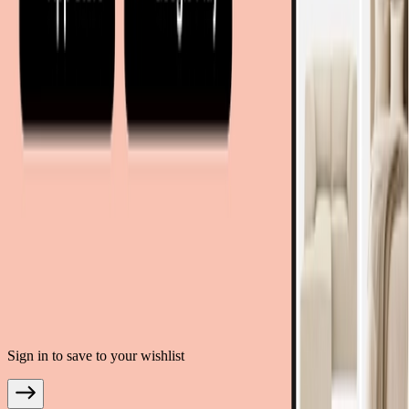
moebel.de - Allemagne
meubelo.nl - Pays-Bas
moebel24.at - Autriche
moebel24.ch - Suisse
mobi24.es - Espagne
living24.uk - Royaume-Uni
living24.pl - Pologne
mobi24.it - Italie
.
CGU
Confidentialité des données
Mentions légales
© Copyright 2026 meubles.fr est un service proposé par moebel.de
Einrichten & Wohnen GmbH
Sign in to save to your wishlist