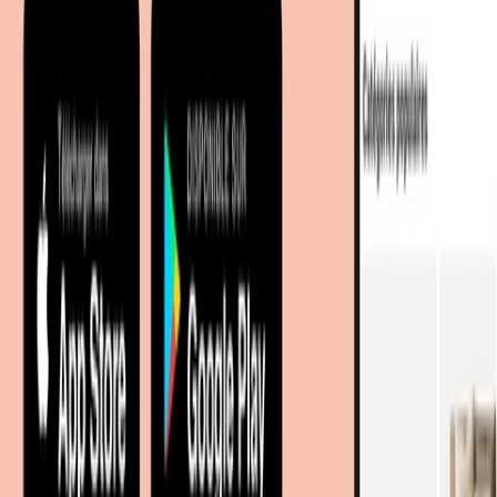
Sur meubles.fr
Qui sommes-nous?
Espace carrière
Contact
Sitemap
Plan du site à facettes
Découvrir
Marques
Boutiques partenaires
Magazine
Magasins à proximité
Coopération
Coopérations B2B
Partenariat Commercial
Marketing Regional numerique
Nos portails