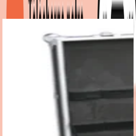
Détails du produit
|
Couleur
:
noir