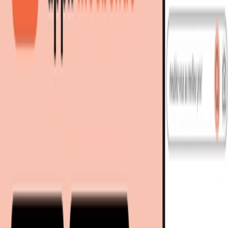
Meilleure offre
:
111,17 €
chez
Mondoffice
Voir l'offre
2 offres
à partir de 111,17 € - 122,95 €
prix total
Meilleur prix total, remise incl.
111,17 €
Livraison immédiate
Vous économisez
12 €
grâce au comparateur
meubles.fr 🎉
96,85 €
Livraison et
incl.
chez
Mondoffice
remise
Voir l'offre
Vous économisez
12 €
grâce au comparateur meubles.fr 🎉
122,95 €
Livraison immédiate
126,94 €
livraison inclus
NetworkTechnologies
chez
Kaufland
Gardening & Furniture
Voir l'offre
Retour à la catégorie
Encore plus d’articles de ces enseignes
À découvrir sur meubles.fr
Bricolage
Outils
Boîtes à outils
moebel.de
Le leader européen de la comparaison de prix meubles et
déco avec +100 millions de produits
À propos de nous