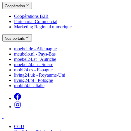
Coopération
Coopérations B2B
Partenariat Commercial
Marketing Regional numerique
Nos portails
moebel.de - Allemagne
meubelo.nl - Pays-Bas
moebel24.at - Autriche
moebel24.ch - Suisse
mobi24.es - Espagne
living24.uk - Royaume-Uni
living24.pl - Pologne
mobi24.it - Italie
.
CGU