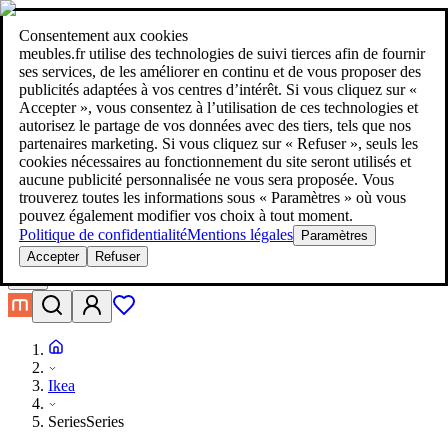
meubles.fr - meublez-vous au meilleur prix !
Plus de 100 millions de
produits en comparaison de prix
|
Plus de 1 000 boutiques en ligne
Consentement aux cookies
dans neuf pays
meubles.fr utilise des technologies de suivi tierces afin de fournir
|
ses services, de les améliorer en continu et de vous proposer des
meubles.fr - meublez-vous au meilleur prix !
publicités adaptées à vos centres d’intérêt. Si vous cliquez sur «
Plus de 100 millions de produits en comparaison de prix
Accepter », vous consentez à l’utilisation de ces technologies et
Plus de 1 000 boutiques en ligne dans neuf pays
autorisez le partage de vos données avec des tiers, tels que nos
En savoir plus
partenaires marketing. Si vous cliquez sur « Refuser », seuls les
cookies nécessaires au fonctionnement du site seront utilisés et
aucune publicité personnalisée ne vous sera proposée. Vous
Rechercher
trouverez toutes les informations sous « Paramètres » où vous
meublez-vous au meilleur prix!
meublez-vous au meilleur prix!
pouvez également modifier vos choix à tout moment.
Politique de confidentialité
Mentions légales
Paramètres
Accepter
Refuser
Ikea
Series
Series