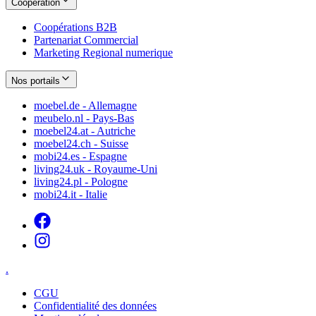
Coopération
Coopérations B2B
Partenariat Commercial
Marketing Regional numerique
Nos portails
moebel.de - Allemagne
meubelo.nl - Pays-Bas
moebel24.at - Autriche
moebel24.ch - Suisse
mobi24.es - Espagne
living24.uk - Royaume-Uni
living24.pl - Pologne
mobi24.it - Italie
.
CGU
Confidentialité des données