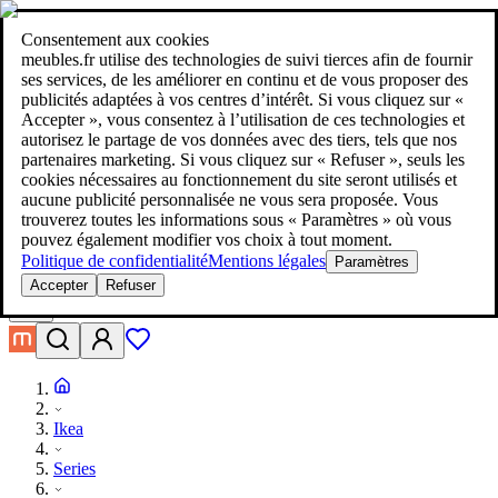
meubles.fr - meublez-vous au meilleur prix !
Plus de 100 millions de
produits en comparaison de prix
|
Plus de 1 000 boutiques en ligne
Consentement aux cookies
dans neuf pays
meubles.fr utilise des technologies de suivi tierces afin de fournir
|
ses services, de les améliorer en continu et de vous proposer des
meubles.fr - meublez-vous au meilleur prix !
publicités adaptées à vos centres d’intérêt. Si vous cliquez sur «
Plus de 100 millions de produits en comparaison de prix
Accepter », vous consentez à l’utilisation de ces technologies et
Plus de 1 000 boutiques en ligne dans neuf pays
autorisez le partage de vos données avec des tiers, tels que nos
En savoir plus
partenaires marketing. Si vous cliquez sur « Refuser », seuls les
cookies nécessaires au fonctionnement du site seront utilisés et
aucune publicité personnalisée ne vous sera proposée. Vous
Rechercher
trouverez toutes les informations sous « Paramètres » où vous
meublez-vous au meilleur prix!
meublez-vous au meilleur prix!
pouvez également modifier vos choix à tout moment.
Politique de confidentialité
Mentions légales
Paramètres
Accepter
Refuser
Ikea
Series