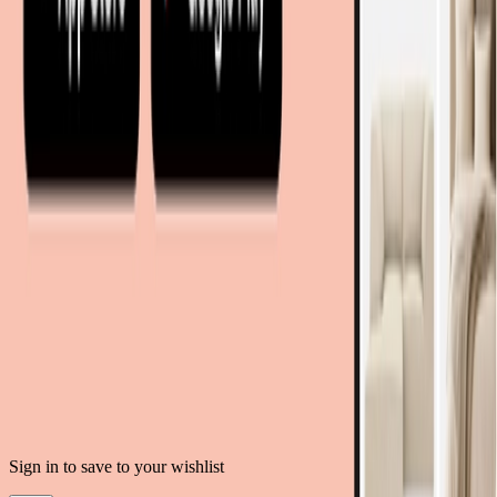
moebel.de - Allemagne
meubelo.nl - Pays-Bas
moebel24.at - Autriche
moebel24.ch - Suisse
mobi24.es - Espagne
living24.uk - Royaume-Uni
living24.pl - Pologne
mobi24.it - Italie
.
CGU
Confidentialité des données
Mentions légales
© Copyright 2026 meubles.fr est un service proposé par moebel.de
Einrichten & Wohnen GmbH
Sign in to save to your wishlist