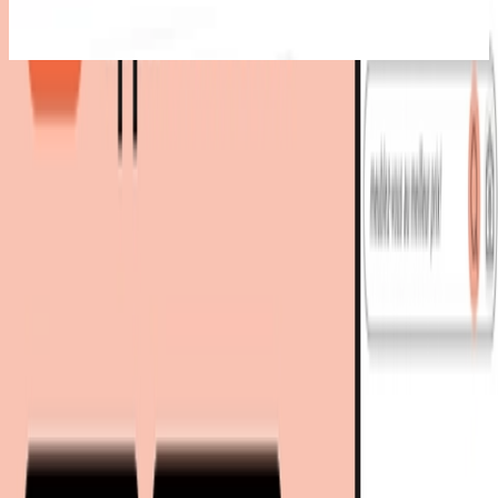
Meilleure offre
:
264,68 €
Sotel
chez
Kaufland Gardening & Furniture
Voir l'offre
4 offres
à partir de 264,68 € - 299,99 €
prix total
264,68 €
Livraison immédiate
274,67 €
livraison inclus
Sotel
chez
Kaufland Gardening & Furniture
Voir l'offre
Meilleur prix total
272,13 €
Livraison immédiate
272,13 €
livraison gratuite
chez
amazon
Voir l'offre
276,00 €
Retour à la catégorie
276,99 €
livraison inclus
chez
Le maitre des lampes
Voir l'offre
2 autres offres
299,99 €
Encore plus d’articles de ces enseignes
Livraison immédiate
À découvrir sur meubles.fr
299,99 €
livraison gratuite
chez
home24
Luminaire
Eclairage LED
Luminaire extérieur
Lampadaire extérieur
Voir l'offre
moebel.de
Le leader européen de la comparaison de prix meubles et