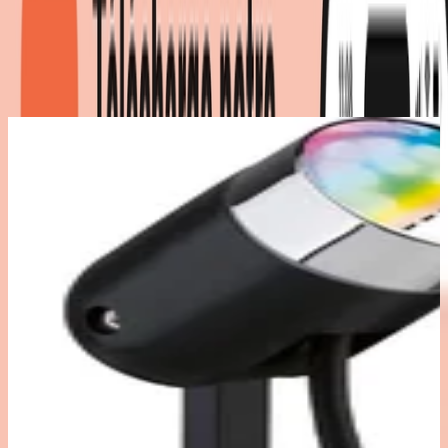
Détails du produit
|
Couleur
:
noir
|
Marque
:
Paulmann