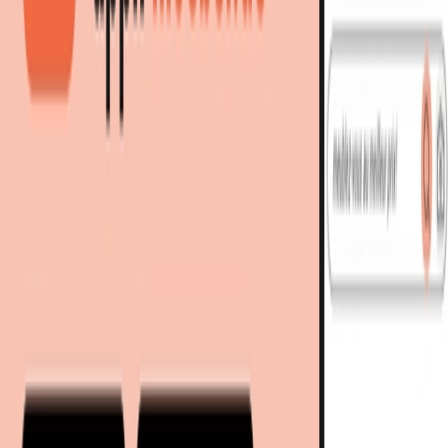
Meilleure offre
:
97,25 €
chez
Rue du commerce - Home & Garden
Voir l'offre
3 offres
à partir de 97,25 € - 114,60 €
prix total
Meilleur prix total
97,25 €
Livraison immédiate
Vous économisez
18 €
grâce au comparateur
meubles.fr 🎉
97,25 €
livraison gratuite
chez
Rue du commerce - Home & Garden
Voir l'offre
Vous économisez
18 €
grâce au comparateur meubles.fr 🎉
113,35 €
Livraison immédiate
113,35 €
livraison gratuite
chez
Cdiscount
Voir l'offre
114,60 €
Retour à la catégorie
114,60 €
livraison gratuite
chez
Fnac
Voir l'offre
1 autre offre
Encore plus d’articles de ces enseignes
À découvrir sur meubles.fr
Séjour
Fauteuils
Fauteuil relax
Fauteuils TV
moebel.de
Le leader européen de la comparaison de prix meubles et
déco avec +100 millions de produits
À propos de nous