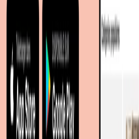
Sur meubles.fr
Qui sommes-nous?
Espace carrière
Contact
Sitemap
Plan du site à facettes
Découvrir
Marques
Boutiques partenaires
Magazine
Magasins à proximité
Coopération
Coopérations B2B
Partenariat Commercial
Marketing Regional numerique
Nos portails