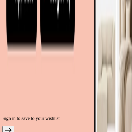
moebel.de - Allemagne
meubelo.nl - Pays-Bas
moebel24.at - Autriche
moebel24.ch - Suisse
mobi24.es - Espagne
living24.uk - Royaume-Uni
living24.pl - Pologne
mobi24.it - Italie
.
CGU
Confidentialité des données
Mentions légales
© Copyright 2026 meubles.fr est un service proposé par moebel.de
Einrichten & Wohnen GmbH
Sign in to save to your wishlist