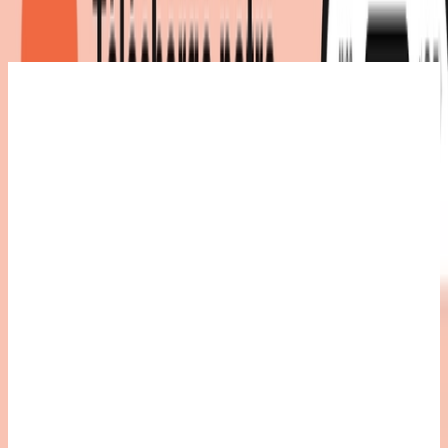
Détails du produit
|
Couleur
:
noir