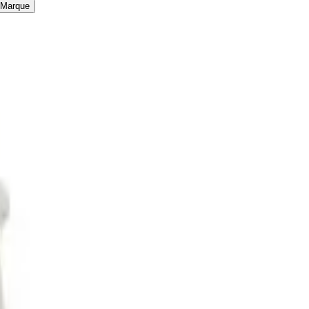
Marque