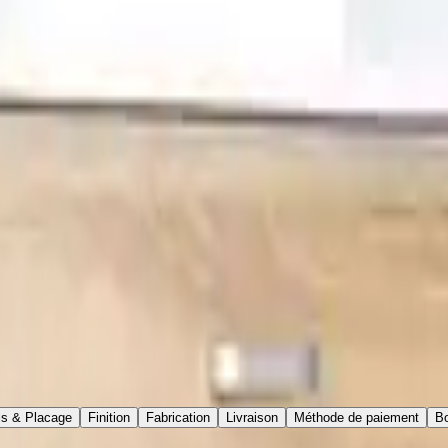
is & Placage
Finition
Fabrication
Livraison
Méthode de paiement
Bo